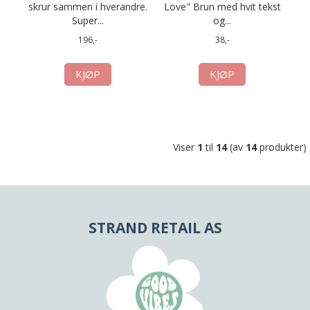
skrur sammen i hverandre.
Love" Brun med hvit tekst
Super...
og...
196,-
38,-
KJØP
KJØP
Viser
1
til
14
(av
14
produkter)
STRAND RETAIL AS