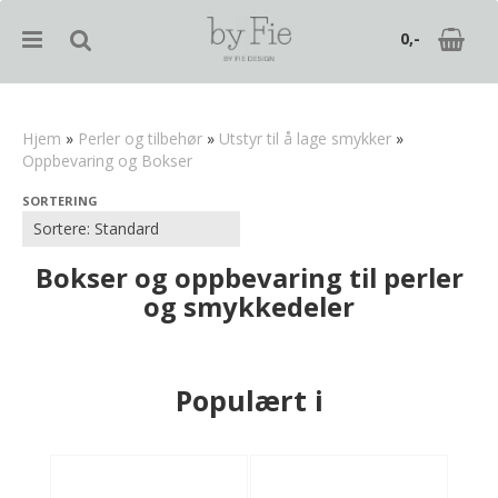
0,-
Hjem
»
Perler og tilbehør
»
Utstyr til å lage smykker
»
Oppbevaring og Bokser
Nullstill
SORTERING
Trykk ENTER for å søke
Bokser og oppbevaring til perler
og smykkedeler
Populært i