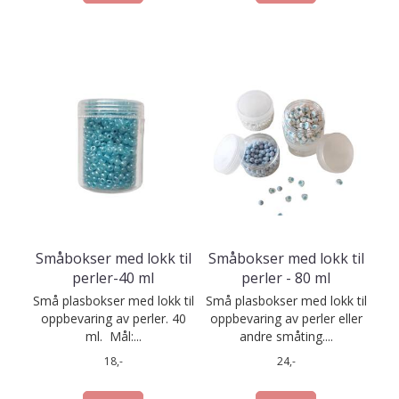
Småbokser med lokk til
Småbokser med lokk til
perler-40 ml
perler - 80 ml
Små plasbokser med lokk til
Små plasbokser med lokk til
oppbevaring av perler. 40
oppbevaring av perler eller
ml. Mål:...
andre småting....
18,-
24,-