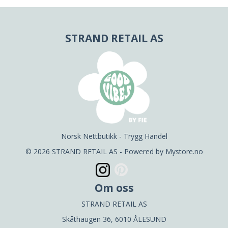
STRAND RETAIL AS
Norsk Nettbutikk - Trygg Handel
© 2026 STRAND RETAIL AS - Powered by
Mystore.no
Om oss
STRAND RETAIL AS
Skåthaugen 36, 6010 ÅLESUND