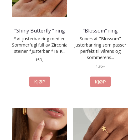
"Shiny Butterfly " ring
"Blossom" ring
Søt justerbar ring med en
Supersøt "Blossom"
Sommerfugl full av Zirconia
justerbar ring som passer
steiner *Justerbar *18 K...
perfekt til vårens og
sommerens...
159,-
136,-
KJØP
KJØP