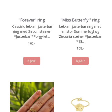
"Forever" ring
"Miss Butterfly " ring
Klassisk, lekker justerbar
Lekker justerbar ring med
ring med Zircon steiner
en stor Sommerfugl og
*Justerbar *Forgyllet...
Zirconia steiner *Justerbar
*18...
165,-
168,-
KJØP
KJØP