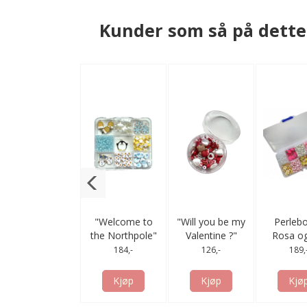
Kunder som så på dette 
"My Sweet
"Welcome to
"Paljett Krone"
"Will you be my
"College" Patch
Perlebo
Dog" Charms &
the Northpole"
-Sølv
Valentine ?"
Bokstaver - Hvit
Rosa og
46,-
29,-
Perleboks -Blå
Charms &
Perlesett i boks
& Gull
Mix
184,-
184,-
126,-
189,
Mix
Perleboks - Blå
-Rød Mix
Kjøp
Kjøp
& Gul Mix
Kjøp
Kjøp
Kjøp
Kjø